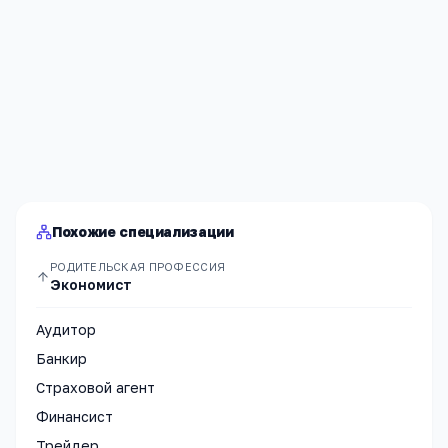
Я согласен(а) на обработку моих персональных данных и
публикацию
комментария
после модерации в соответствии
с
Политикой конфиденциальности
.
Отправить
Похожие специализации
РОДИТЕЛЬСКАЯ ПРОФЕССИЯ
Экономист
Аудитор
Банкир
Страховой агент
Финансист
Трейдер