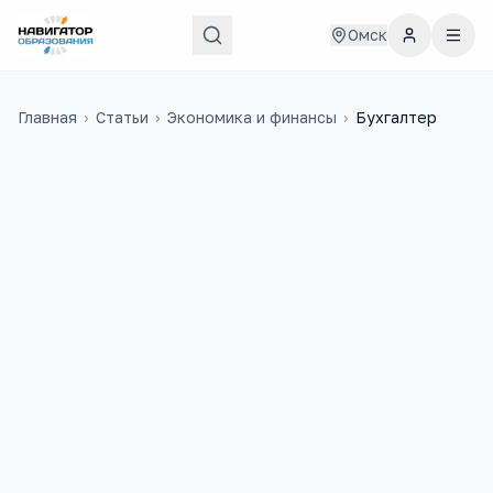
Омск
Главная
›
Статьи
›
Экономика и финансы
›
Бухгалтер
42 000
₽
37
медиана в
России
учебных заведений
9 200
+
3
вакансий на trudvsem
ЕГЭ-предмета